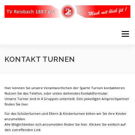
Zum
Inhalt
springen
Menü
STARTSEITE
ÜBER UNS
UNSER VORSTAND
KONTAKT TURNEN
WERDE MITGLIED
ABTEILUNGEN
SPARTEN
Hier können Sie unsere Verantwortlichen der Sparte Turnen kontaktieren.
Nutzen Sie das Telefon, oder unten stehendes Kontaktformular.
Unsere Turner sind in 4 Gruppen unterteilt. Den jeweiligen Ansprechpartner
KONTAKT
IMPRESSUM
finden Sie hier.
Für das Schülerturnen und Eltern & Kinderturnen bitten wir Sie ihre Kinder
anzumelden.
Alle Möglichkeiten sich anzumelden finden Sie hier. Klicken Sie einfach auf
den zutreffenden Link