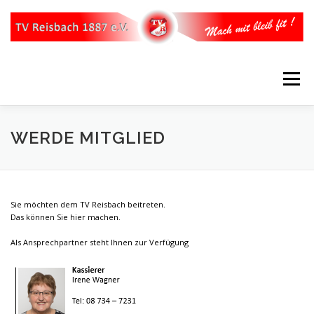
Zum
Inhalt
springen
Menü
STARTSEITE
ÜBER UNS
UNSER VORSTAND
WERDE MITGLIED
WERDE MITGLIED
ABTEILUNGEN
SPARTEN
Sie möchten dem TV Reisbach beitreten.
Das können Sie hier machen.
KONTAKT
IMPRESSUM
Als Ansprechpartner steht Ihnen zur Verfügung