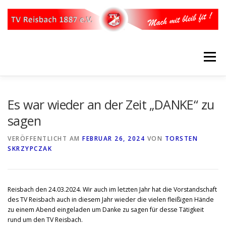
Zum
Inhalt
springen
Menü
STARTSEITE
ÜBER UNS
UNSER VORSTAND
Es war wieder an der Zeit „DANKE“ zu
sagen
WERDE MITGLIED
ABTEILUNGEN
SPARTEN
VERÖFFENTLICHT AM
FEBRUAR 26, 2024
VON
TORSTEN
SKRZYPCZAK
KONTAKT
IMPRESSUM
Reisbach den 24.03.2024. Wir auch im letzten Jahr hat die Vorstandschaft
des TV Reisbach auch in diesem Jahr wieder die vielen fleißigen Hände
zu einem Abend eingeladen um Danke zu sagen für desse Tätigkeit
rund um den TV Reisbach.