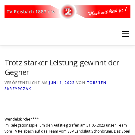
Zum
Inhalt
springen
Menü
STARTSEITE
ÜBER UNS
UNSER VORSTAND
Trotz starker Leistung gewinnt der
Gegner
WERDE MITGLIED
ABTEILUNGEN
SPARTEN
VERÖFFENTLICHT AM
JUNI 1, 2023
VON
TORSTEN
SKRZYPCZAK
KONTAKT
IMPRESSUM
Wendelskirchen***
Im Relegationsspiel um den Aufstieg trafen am 31.05.2023 unser Team
vom TV Reisbach auf das Team vom SSV Landshut Schönbrunn. Das Spiel