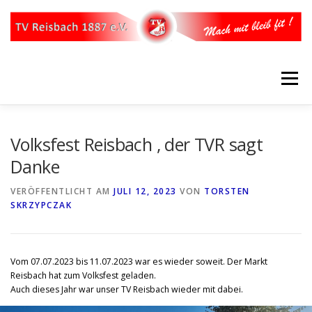
Zum
Inhalt
springen
Menü
STARTSEITE
ÜBER UNS
UNSER VORSTAND
Volksfest Reisbach , der TVR sagt
Danke
WERDE MITGLIED
ABTEILUNGEN
SPARTEN
VERÖFFENTLICHT AM
JULI 12, 2023
VON
TORSTEN
SKRZYPCZAK
KONTAKT
IMPRESSUM
Vom 07.07.2023 bis 11.07.2023 war es wieder soweit. Der Markt
Reisbach hat zum Volksfest geladen.
Auch dieses Jahr war unser TV Reisbach wieder mit dabei.