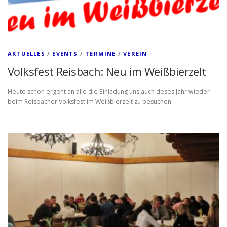
AKTUELLES
/
EVENTS
/
TERMINE
/
VEREIN
Volksfest Reisbach: Neu im Weißbierzelt
Heute schon ergeht an alle die Einladung uns auch deses Jahr wieder
beim Reisbacher Volksfest im Weißbierzelt zu besuchen.