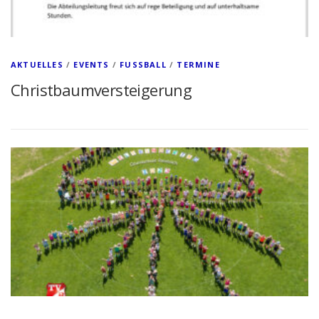
AKTUELLES
/
EVENTS
/
FUSSBALL
/
TERMINE
Christbaumversteigerung