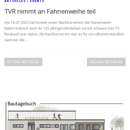
AKTUELLES
/
EVENTS
TVR nimmt an Fahnenweihe teil
Am 16.07.2023 hat konnte unser Nachbarverein die Fueuerwehr
Niderreisbach auch ihr 125 jähriges Bestehen zurück schauen.Der TV
Reisbach war dabei. Als Nachbarverein war es für uns elbstverständlich
dass wir die …
B
e
ÄLTERE BEITRÄGE
NEUERE BEITRÄGE
i
t
r
a
g
s
n
a
v